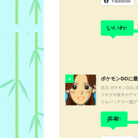
Facebook
いいね:
ポケモンGOに
2
目次 ポケモンGOに
フオクや楽天やアマ
イルバッテリー選びで
共有: