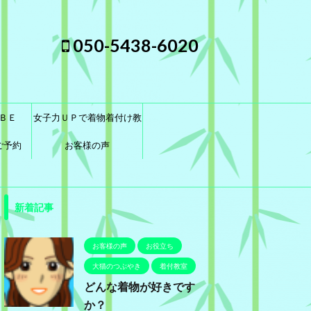
050-5438-6020
ＢＥ
女子力ＵＰで着物着付け教
ご予約
室に通おう！
お客様の声
新着記事
お客様の声
お役立ち
大猫のつぶやき
着付教室
どんな着物が好きです
か？