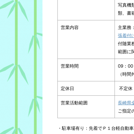
写真機
類、書
営業内容
主業務
張着付
付随業
範囲に
営業時間
09：00
（時間
定休日
不定休
営業活動範囲
長崎県
ご指定
・駐車場有り：先着でＰ１台軽自動車