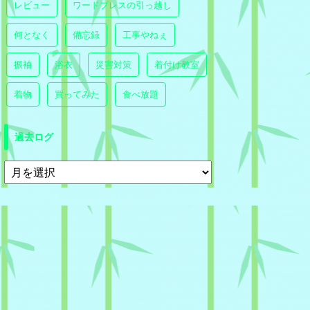
レビュー
ワードプレスの引っ越し
何となく
備忘録
工事やねぇ
振袖
浴衣
災害対策
着付け教室
着物
買ってみた
食べ放題
過去ログ