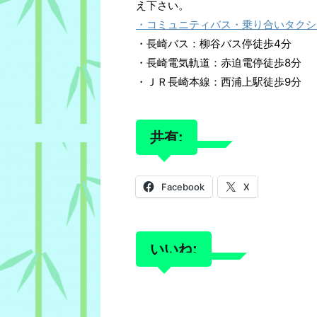
え下さい。
・コミュニティバス・乗り合いタクシ
・長崎バス：柳谷バス停徒歩4分
・長崎電気軌道：赤迫電停徒歩8分
・ＪＲ長崎本線：西浦上駅徒歩9分
共有:
Facebook
X
いいね: