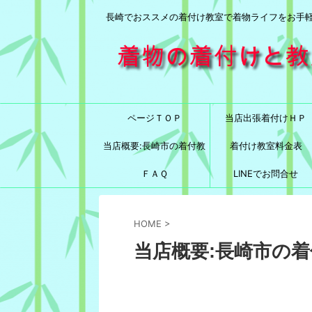
長崎でおススメの着付け教室で着物ライフをお手
ページＴＯＰ
当店出張着付けＨＰ
当店概要:長崎市の着付教
着付け教室料金表
室と言えば！
ＦＡＱ
LINEでお問合せ
HOME
>
当店概要:長崎市の