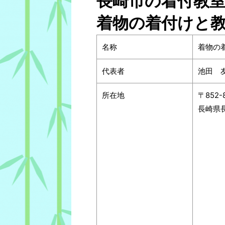
長崎市の着付教
着物の着付けと
名称
着物の
代表者
池田 
所在地
〒852-
長崎県長