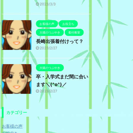
2023/3/3
お客様の声
お役立ち
大猫のつぶやき
着付教室
長崎出張着付けって？
2023/2/27
大猫のつぶやき
卒・入学式まだ間に合い
ます＼(^o^)／
2023/2/27
カテゴリー
お客様の声