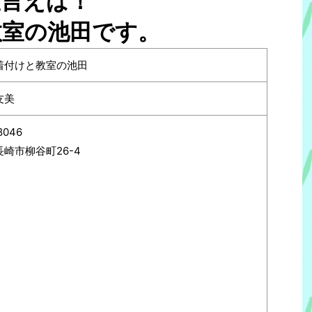
室言えば！
教室の池田です。
着付けと教室の池田
友美
8046
崎市柳谷町26-4