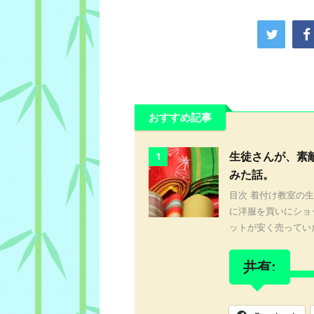
おすすめ記事
生徒さんが、素
1
みた話。
目次 着付け教室の
に洋服を買いにショ
ットが安く売っていた
共有: