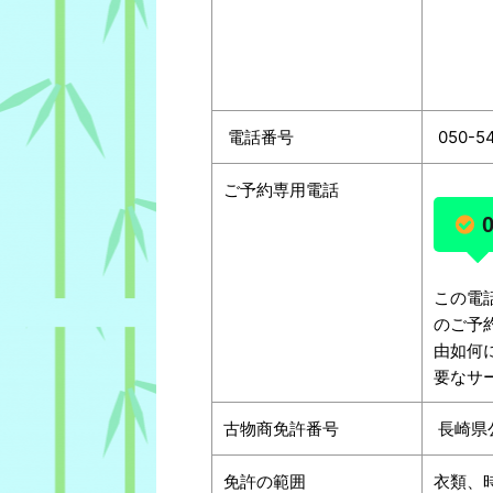
電話番号
050-5
ご予約専用電話
この電
のご予
由如何
要なサ
古物商免許番号
長崎県公
免許の範囲
衣類、