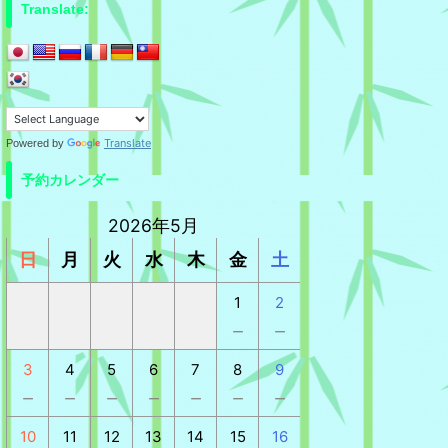
Translate:
Translate
Powered by
予約カレンダー
2026年5月
日
月
火
水
木
金
土
1
2
－
－
3
4
5
6
7
8
9
－
－
－
－
－
－
－
10
11
12
13
14
15
16