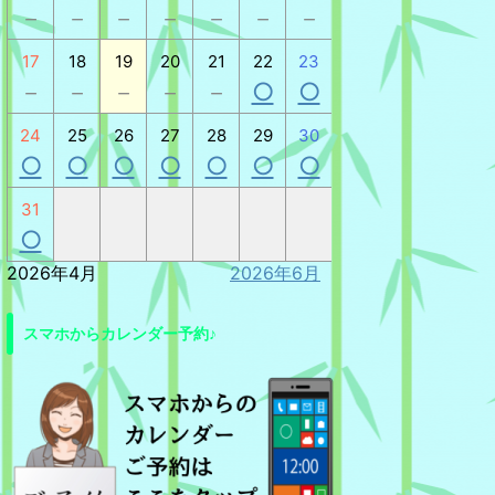
－
－
－
－
－
－
－
17
18
19
20
21
22
23
－
－
－
－
－
○
○
24
25
26
27
28
29
30
○
○
○
○
○
○
○
31
○
2026年4月
2026年6月
スマホからカレンダー予約♪