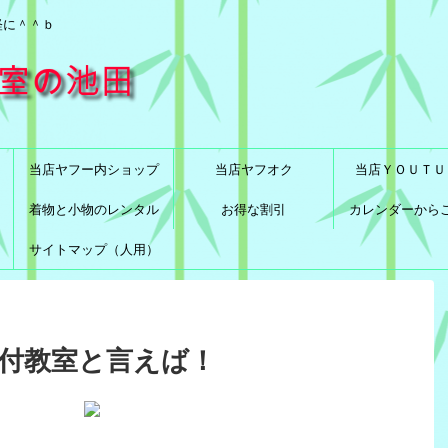
軽に＾＾ｂ
当店ヤフー内ショップ
当店ヤフオク
当店ＹＯＵＴＵ
着物と小物のレンタル
お得な割引
カレンダーから
サイトマップ（人用）
着付教室と言えば！