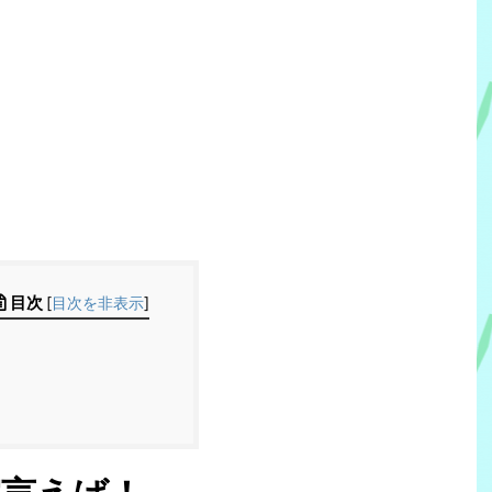
目次
[
目次を非表示
]