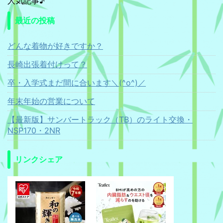
人気記事♪
最近の投稿
どんな着物が好きですか？
長崎出張着付けって？
卒・入学式まだ間に合います＼(^o^)／
年末年始の営業について
【最新版】サンバートラック（TB）のライト交換・
NSP170・2NR
リンクシェア