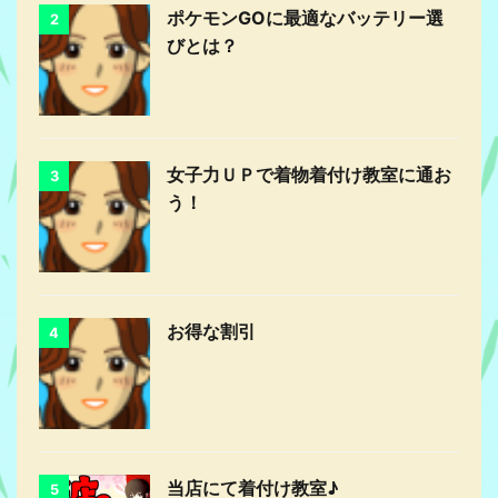
ポケモンGOに最適なバッテリー選
2
びとは？
女子力ＵＰで着物着付け教室に通お
3
う！
お得な割引
4
当店にて着付け教室♪
5