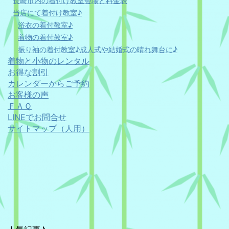
長崎市内の着付け教室会場と料金表
当店にて着付け教室♪
浴衣の着付教室♪
着物の着付教室♪
振り袖の着付教室♪成人式や結婚式の晴れ舞台に♪
着物と小物のレンタル
お得な割引
カレンダーからご予約
お客様の声
ＦＡＱ
LINEでお問合せ
サイトマップ（人用）