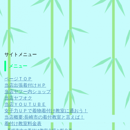
サイトメニュー
メニュー
ページＴＯＰ
当店出張着付けＨＰ
当店ヤフー内ショップ
当店ヤフオク
当店ＹＯＵＴＵＢＥ
女子力ＵＰで着物着付け教室に通おう！
当店概要:長崎市の着付教室と言えば！
着付け教室料金表