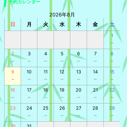
予約カレンダー
2026年8月
日
月
火
水
木
金
土
1
－
2
3
4
5
6
7
8
－
－
－
－
－
－
－
9
10
11
12
13
14
15
－
－
－
－
－
－
－
16
17
18
19
20
21
22
－
－
－
－
－
－
－
23
24
25
26
27
28
29
－
－
－
－
－
－
－
30
31