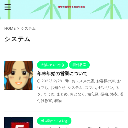
HOME
>
システム
システム
大猫のつぶやき
着付教室
年末年始の営業について
2022/12/28
おススメの店
,
お客様の声
,
お
役立ち
,
お知らせ
,
システム
,
スマホ
,
ゼンリン
,
ネ
タ
,
まじめ
,
まとめ
,
何となく
,
備忘録
,
振袖
,
浴衣
,
着
付け教室
,
着物
ボス猫のつぶやき