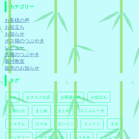
カテゴリー
お客様の声
お役立ち
お知らせ
ボス猫のつぶやき
レビュー
大猫のつぶやき
着付教室
販売のお知らせ
タグ
Sim
おススメの店
お客様の声
お役立ち
お知らせ
まじめ
まとめ
エミュレータ
システム
スマホ
ゼンリン
ドメイン
ネタ
バッテリー
ポケモンＧＯ
ミリネタ
レビュー