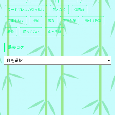
ワードプレスの引っ越し
何となく
備忘録
工事やねぇ
振袖
浴衣
災害対策
着付け教室
着物
買ってみた
食べ放題
過去ログ