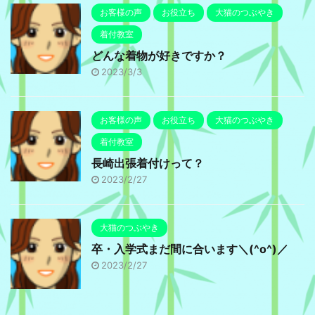
お客様の声
お役立ち
大猫のつぶやき
着付教室
どんな着物が好きですか？
2023/3/3
お客様の声
お役立ち
大猫のつぶやき
着付教室
長崎出張着付けって？
2023/2/27
大猫のつぶやき
卒・入学式まだ間に合います＼(^o^)／
2023/2/27