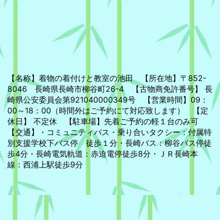
【名称】着物の着付けと教室の池田 【所在地】〒852-
8046 長崎県長崎市柳谷町26-4 【古物商免許番号】 長
崎県公安委員会第921040000349号 【営業時間】09：
00～18：00（時間外はご予約にて対応致します） 【定
休日】 不定休 【駐車場】先着ご予約の軽１台のみ可
【交通】・コミュニティバス・乗り合いタクシー：付属特
別支援学校下バス停 徒歩１分・長崎バス：柳谷バス停徒
歩4分・長崎電気軌道：赤迫電停徒歩8分・ＪＲ長崎本
線：西浦上駅徒歩9分