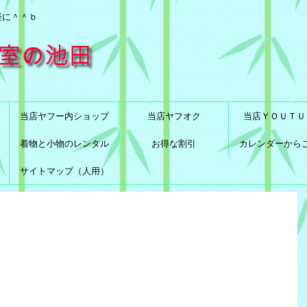
軽に＾＾ｂ
当店ヤフー内ショップ
当店ヤフオク
当店ＹＯＵＴＵ
着物と小物のレンタル
お得な割引
カレンダーから
サイトマップ（人用）