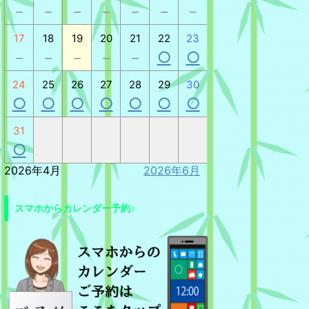
－
－
－
－
－
－
－
17
18
19
20
21
22
23
－
－
－
－
－
○
○
24
25
26
27
28
29
30
○
○
○
○
○
○
○
31
○
2026年4月
2026年6月
スマホからカレンダー予約♪