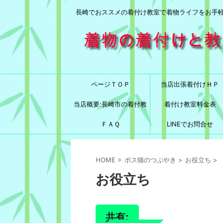
長崎でおススメの着付け教室で着物ライフをお手
ページＴＯＰ
当店出張着付けＨＰ
当店概要:長崎市の着付教
着付け教室料金表
室と言えば！
ＦＡＱ
LINEでお問合せ
HOME
>
ボス猫のつぶやき
>
お役立ち
>
お役立ち
共有: