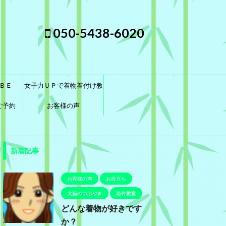
050-5438-6020
ＢＥ
女子力ＵＰで着物着付け教
ご予約
室に通おう！
お客様の声
新着記事
お客様の声
お役立ち
大猫のつぶやき
着付教室
どんな着物が好きです
か？