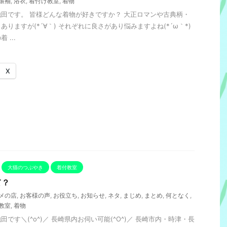
振袖
,
浴衣
,
着付け教室
,
着物
田です。 皆様どんな着物が好きですか？ 大正ロマンや古典柄・
りますが(*´∀｀) それぞれに良さがあり悩みますよね(*´ω｀*)
...
X
大猫のつぶやき
着付教室
て？
メの店
,
お客様の声
,
お役立ち
,
お知らせ
,
ネタ
,
まじめ
,
まとめ
,
何となく
,
教室
,
着物
です＼(^o^)／ 長崎県内お伺い可能(^O^)／ 長崎市内・時津・長