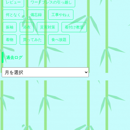
レビュー
ワードプレスの引っ越し
何となく
備忘録
工事やねぇ
振袖
浴衣
災害対策
着付け教室
着物
買ってみた
食べ放題
過去ログ