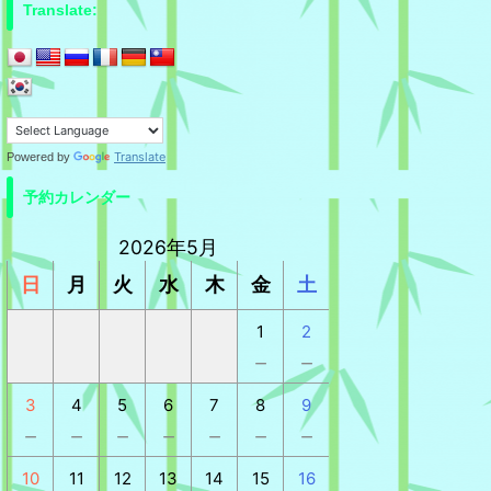
Translate:
Translate
Powered by
予約カレンダー
2026年5月
日
月
火
水
木
金
土
1
2
－
－
3
4
5
6
7
8
9
－
－
－
－
－
－
－
10
11
12
13
14
15
16