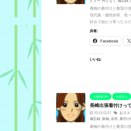
ビュー
,
何となく
,
備忘録
,
着物の着付けと教室の池
現代風・個性的等、色々あ
好みで似たり寄ったりの着 
共有:
Facebook
いいね:
お客様の声
お役立ち
長崎出張着付けっ
2023/2/27
おスス
備忘録
,
振袖
,
浴衣
,
着付け
着物の着付けと教室の池田