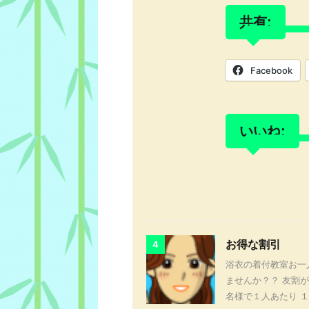
共有:
Facebook
いいね:
お得な割引
4
浴衣の着付教室お一
ませんか？？ 友割が
名様で１人あたり １，