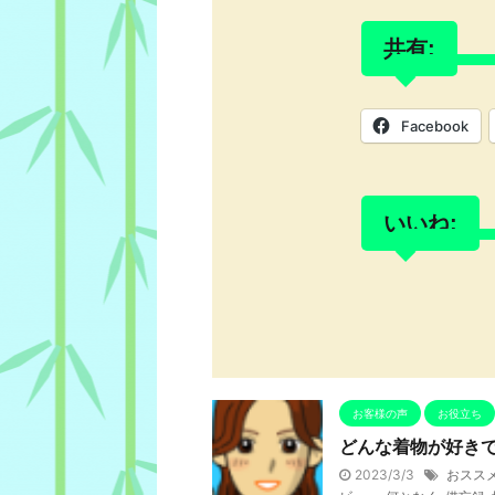
共有:
Facebook
いいね:
お客様の声
お役立ち
どんな着物が好き
2023/3/3
おスス