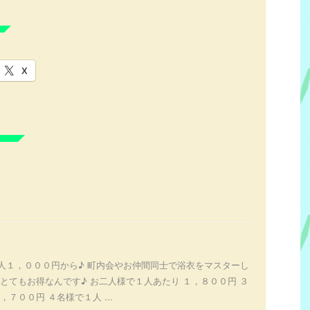
X
人１，０００円から♪ 町内会やお仲間同士で浴衣をマスターし
とてもお得なんです♪ お二人様で１人あたり １，８００円 ３
７００円 ４名様で１人 ...