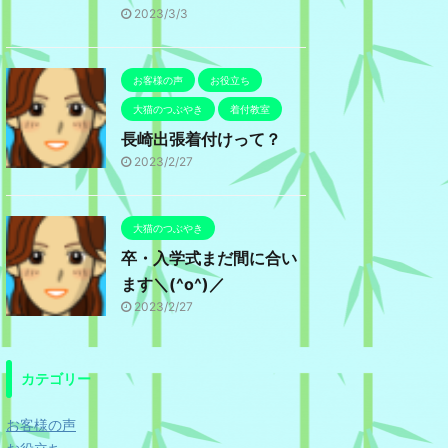
2023/3/3
お客様の声
お役立ち
大猫のつぶやき
着付教室
長崎出張着付けって？
2023/2/27
大猫のつぶやき
卒・入学式まだ間に合い
ます＼(^o^)／
2023/2/27
カテゴリー
お客様の声