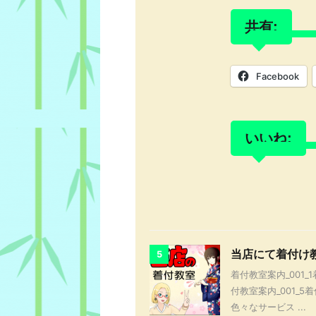
共有:
Facebook
いいね:
当店にて着付け
5
着付教室案内_001_1
付教室案内_001_5
色々なサービス ...