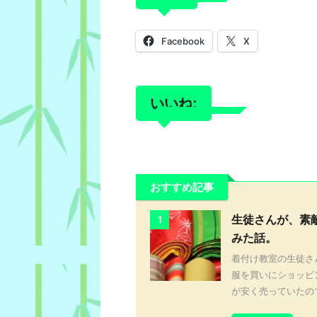
Facebook
X
いいね:
おすすめ記事
生徒さんが、素
1
みた話。
着付け教室の生徒さ
服を買いにショッピ
が安く売っていたので