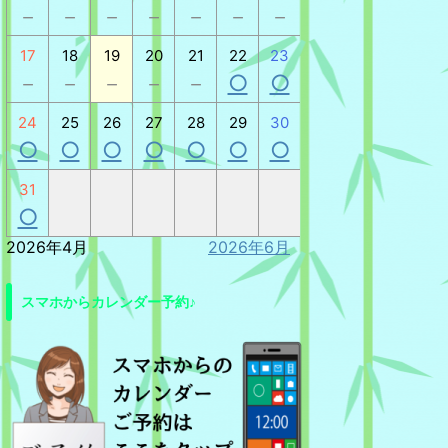
－
－
－
－
－
－
－
17
18
19
20
21
22
23
－
－
－
－
－
○
○
24
25
26
27
28
29
30
○
○
○
○
○
○
○
31
○
2026年4月
2026年6月
スマホからカレンダー予約♪