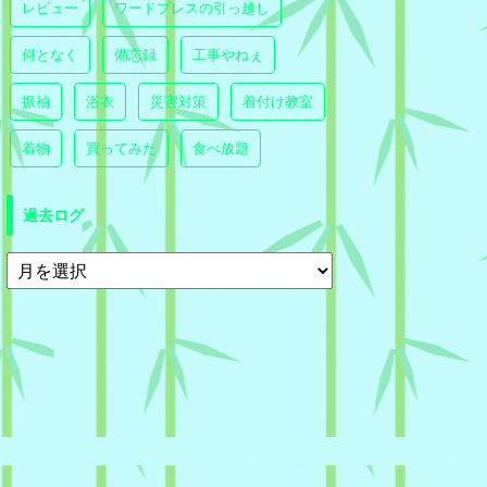
レビュー
ワードプレスの引っ越し
何となく
備忘録
工事やねぇ
振袖
浴衣
災害対策
着付け教室
着物
買ってみた
食べ放題
過去ログ