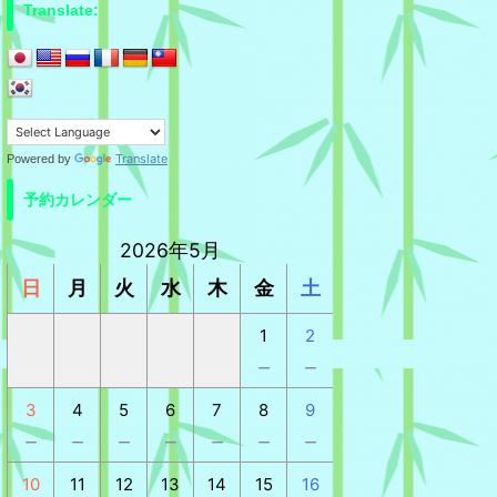
Translate:
Translate
Powered by
予約カレンダー
2026年5月
日
月
火
水
木
金
土
1
2
－
－
3
4
5
6
7
8
9
－
－
－
－
－
－
－
10
11
12
13
14
15
16