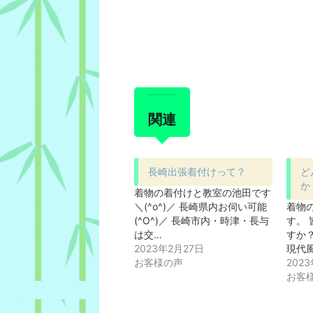
関連
長崎出張着付けって？
ど
か
着物の着付けと教室の池田です
＼(^o^)／ 長崎県内お伺い可能
着物
(^O^)／ 長崎市内・時津・長与
す。
は交…
すか
2023年2月27日
現代
お客様の声
202
お客