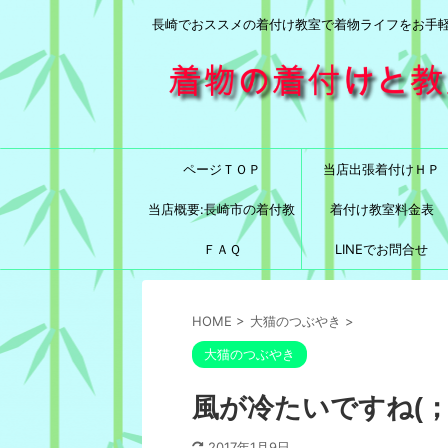
長崎でおススメの着付け教室で着物ライフをお手
ページＴＯＰ
当店出張着付けＨＰ
当店概要:長崎市の着付教
着付け教室料金表
室と言えば！
ＦＡＱ
LINEでお問合せ
HOME
>
大猫のつぶやき
>
大猫のつぶやき
風が冷たいですね(；´
2017年1月9日