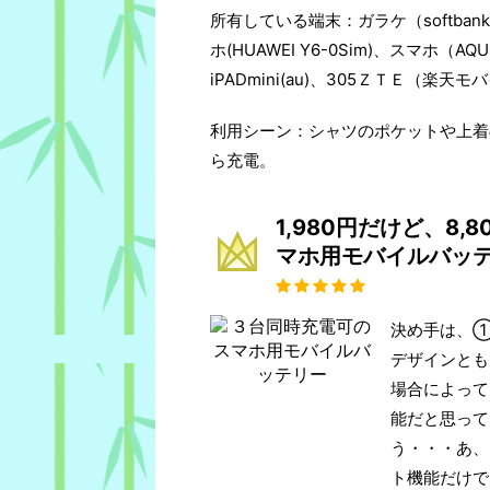
所有している端末：ガラケ（softban
ホ(HUAWEI Y6-0Sim)、スマホ（AQ
iPADmini(au)、305ＺＴＥ（楽天モ
利用シーン：シャツのポケットや上着
ら充電。
1,980円だけど、8
マホ用モバイルバッ
決め手は、①
デザインとも
場合によって
能だと思って
う・・・あ、
ト機能だけで