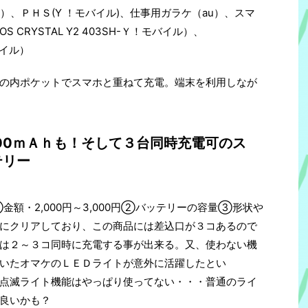
k）、ＰＨＳ(Y ！モバイル)、仕事用ガラケ（au）、スマ
UOS CRYSTAL Y2 403SH-Ｙ！モバイル）、
バイル）
の内ポケットでスマホと重ねて充電。端末を利用しなが
,800ｍＡｈも！そして３台同時充電可のス
テリー
金額・2,000円～3,000円②バッテリーの容量③形状や
にクリアしており、この商品には差込口が３コあるので
は２～３コ同時に充電する事が出来る。又、使わない機
いたオマケのＬＥＤライトが意外に活躍したとい
点滅ライト機能はやっぱり使ってない・・・普通のライ
良いかも？