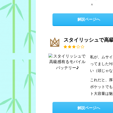
＾
解説ページへ
スタイリッシュで高
私が、ムサイ
ってました!
い（頭じゃな
これだと、厚
ポケットでもか
ト大容量は魅
解説ページへ