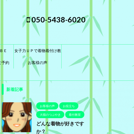
050-5438-6020
ＢＥ
女子力ＵＰで着物着付け教
ご予約
室に通おう！
お客様の声
新着記事
お客様の声
お役立ち
大猫のつぶやき
着付教室
どんな着物が好きです
か？