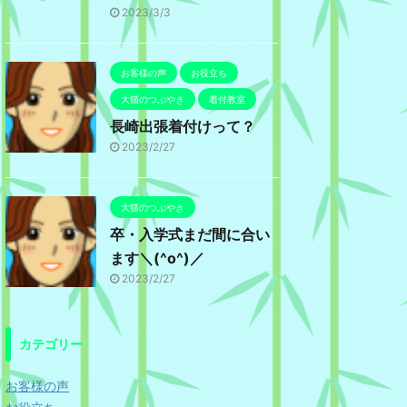
2023/3/3
お客様の声
お役立ち
大猫のつぶやき
着付教室
長崎出張着付けって？
2023/2/27
大猫のつぶやき
卒・入学式まだ間に合い
ます＼(^o^)／
2023/2/27
カテゴリー
お客様の声