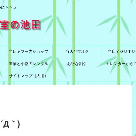
軽に＾＾ｂ
当店ヤフー内ショップ
当店ヤフオク
当店ＹＯＵＴＵ
着物と小物のレンタル
お得な割引
カレンダーから
サイトマップ（人用）
Д｀)