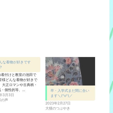
んな着物が好きです
？
の着付けと教室の池田で
 皆様どんな着物が好きで
？ 大正ロマンや古典柄・
風・個性的等、…
卒・入学式まだ間に合い
3年3月3日
ます＼(^o^)／
様の声
2023年2月27日
大猫のつぶやき