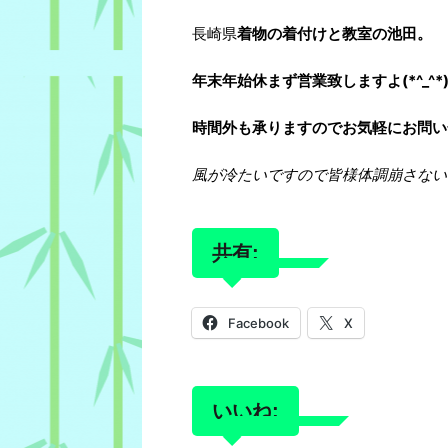
長崎県
着物の着付けと教室の池田。
年末年始休まず営業致しますよ(*^_^*
時間外も承りますのでお気軽にお問い合
風が冷たいですので皆様体調崩さない
共有:
Facebook
X
いいね: