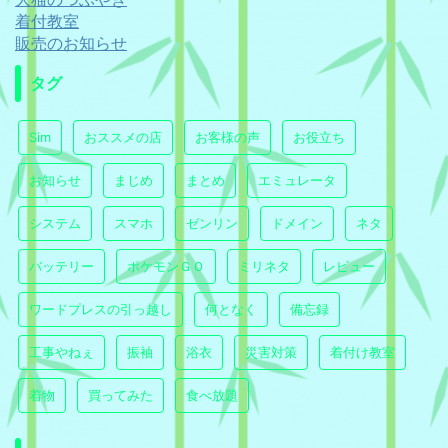
着付教室
販売のお知らせ
タグ
Sim
おススメの店
お客様の声
お役立ち
お知らせ
まじめ
まとめ
エミュレータ
システム
スマホ
ゼンリン
ドメイン
ネタ
バッテリー
ポケモンＧＯ
ミリネタ
レビュー
ワードプレスの引っ越し
何となく
備忘録
工事やねぇ
振袖
浴衣
災害対策
着付け教室
着物
買ってみた
食べ放題