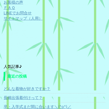
お客様の声
ＦＡＱ
LINEでお問合せ
サイトマップ（人用）
人気記事♪
最近の投稿
どんな着物が好きですか？
長崎出張着付けって？
卒・入学式まだ間に合います＼(^o^)／