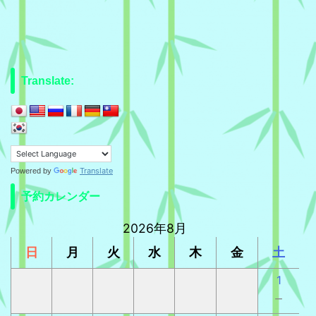
Translate:
Translate
Powered by
予約カレンダー
2026年8月
日
月
火
水
木
金
土
1
－