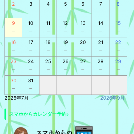
2
3
4
5
6
7
8
－
－
－
－
－
－
－
9
10
11
12
13
14
15
－
－
－
－
－
－
－
16
17
18
19
20
21
22
－
－
－
－
－
－
－
23
24
25
26
27
28
29
－
－
－
－
－
－
－
30
31
－
－
2026年7月
2026年9月
スマホからカレンダー予約♪