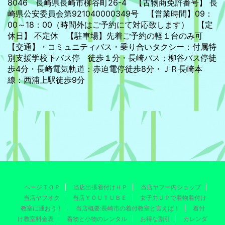
8046 長崎県長崎市柳谷町26-4 【古物商免許番号】 長
崎県公安委員会第921040000349号 【営業時間】09：
00～18：00（時間外はご予約にて対応致します） 【定
休日】 不定休 【駐車場】先着ご予約の軽１台のみ可
【交通】・コミュニティバス・乗り合いタクシー：付属特
別支援学校下バス停 徒歩１分・長崎バス：柳谷バス停徒
歩4分・長崎電気軌道：赤迫電停徒歩8分・ＪＲ長崎本
線：西浦上駅徒歩9分
ページＴＯＰ
当店出張着付けＨＰ
当店ヤフー内ショップ
当店ヤフオク
当店ＹＯＵＴＵＢＥ
女子力ＵＰで着物着付け
教室に通おう！
当店概要:長崎市の着付教室と言えば！
着付
け教室料金表
着物と小物のレンタル
お得な割引
カレンダ