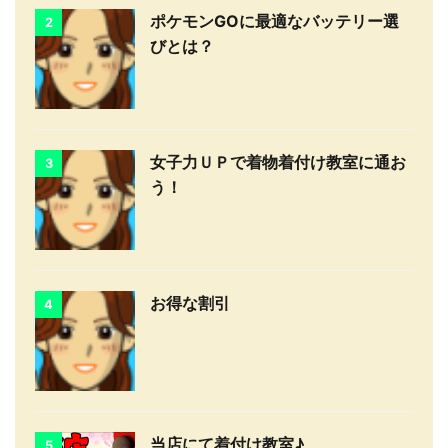
ポケモンGOに最適なバッテリー選
2
びとは？
女子力ＵＰで着物着付け教室に通お
3
う！
お得な割引
4
当店にて着付け教室♪
5