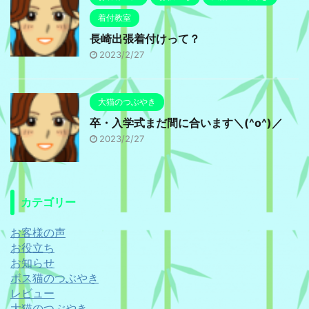
着付教室
長崎出張着付けって？
2023/2/27
大猫のつぶやき
卒・入学式まだ間に合います＼(^o^)／
2023/2/27
カテゴリー
お客様の声
お役立ち
お知らせ
ボス猫のつぶやき
レビュー
大猫のつぶやき