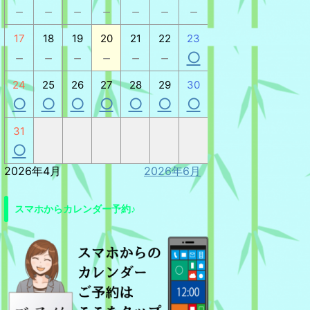
－
－
－
－
－
－
－
17
18
19
20
21
22
23
－
－
－
－
－
－
○
24
25
26
27
28
29
30
○
○
○
○
○
○
○
31
○
2026年4月
2026年6月
スマホからカレンダー予約♪