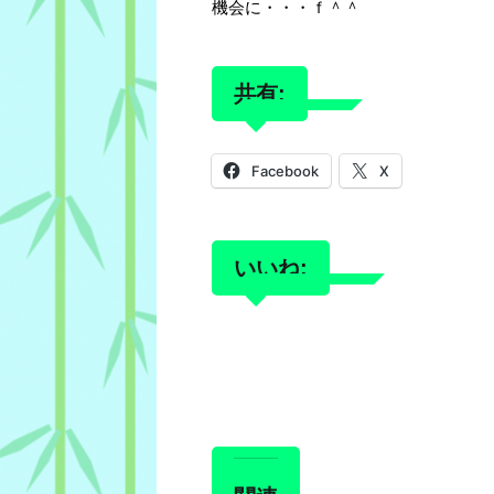
機会に・・・ｆ＾＾
共有:
Facebook
X
いいね: