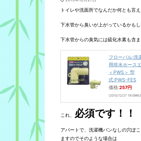
トイレや洗面所でなんだか何とも言え
下水管から臭いが上がっているかもし
下水管からの臭気には硫化水素も含ま
フローバル:洗
用排水ホース
＜PWS＞ 型
式:PWS-FES
価格:
257円
(2015/12/27 19:09時
必須です！！
これ、
アパートで、洗濯機パンなしの穴ぽこ
ますのでそのような場合は