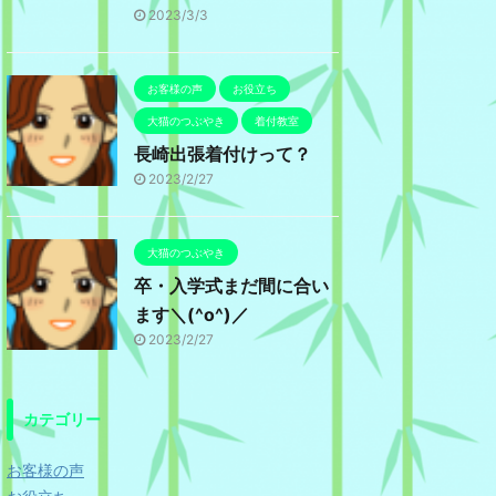
2023/3/3
お客様の声
お役立ち
大猫のつぶやき
着付教室
長崎出張着付けって？
2023/2/27
大猫のつぶやき
卒・入学式まだ間に合い
ます＼(^o^)／
2023/2/27
カテゴリー
お客様の声