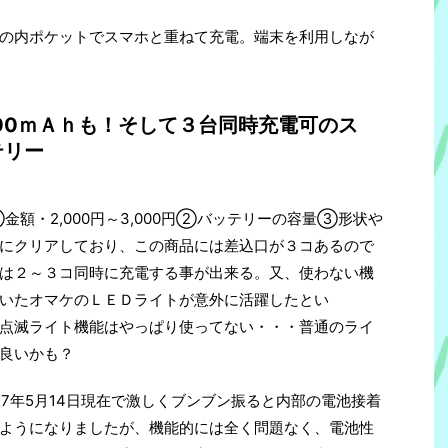
の内ポケットでスマホと重ねて充電。端末を利用しなが
,800ｍＡｈも！そして３台同時充電可のス
テリー
金額・2,000円～3,000円②バッテリーの容量③形状や
にクリアしており、この商品には差込口が３コあるので
は２～３コ同時に充電する事が出来る。又、使わない機
いたオマケのＬＥＤライトが意外に活躍したとい
点滅ライト機能はやっぱり使ってない・・・普通のライ
良いかも？
017年5月14日現在で激しくブンブン振ると内部の電池接着
ようになりましたが、機能的には全く問題なく、電池性