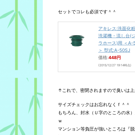
セットでコレも必須です＾＾
アキレス:洗面化
洗濯機・流し台(
ラホース)用 ＜A-5
＞ 型式:A-50SJ
価格:
448円
(2015/12/27 19:14時点)
↑これで、密閉されますので臭いは上
サイズチェックはお忘れなくｆ＾＾
もちろん、封水（Ｕ字のところの水）
ｗ
マンション等負圧が強いところは『脱