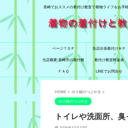
長崎でおススメの着付け教室で着物ライフをお手
ページＴＯＰ
当店出張着付けＨＰ
当店概要:長崎市の着付教
着付け教室料金表
室と言えば！
ＦＡＱ
LINEでお問合せ
HOME
>
ボス猫のつぶやき
>
ボス猫のつぶやき
トイレや洗面所、臭
2015年12月27日