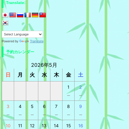
Translate:
Translate
Powered by
予約カレンダー
2026年5月
日
月
火
水
木
金
土
1
2
－
－
3
4
5
6
7
8
9
－
－
－
－
－
－
－
10
11
12
13
14
15
16