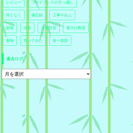
レビュー
ワードプレスの引っ越し
何となく
備忘録
工事やねぇ
振袖
浴衣
災害対策
着付け教室
着物
買ってみた
食べ放題
過去ログ