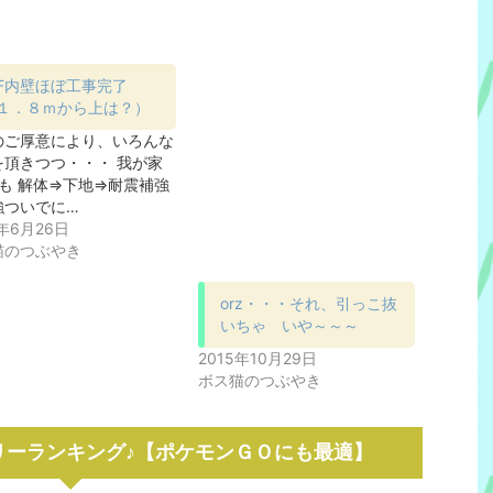
F内壁ほぼ工事完了
１．８ｍから上は？）
のご厚意により、いろんな
を頂きつつ・・・ 我が家
Fも 解体⇒下地⇒耐震補強
強ついでに…
6年6月26日
猫のつぶやき
orz・・・それ、引っこ抜
いちゃ いや～～～
2015年10月29日
ボス猫のつぶやき
リーランキング♪【ポケモンＧＯにも最適】