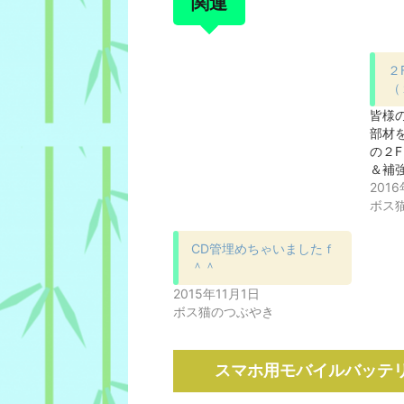
関連
２
（
皆様
部材
の２
＆補
201
ボス
CD管埋めちゃいましたｆ
＾＾
2015年11月1日
ボス猫のつぶやき
スマホ用モバイルバッテ