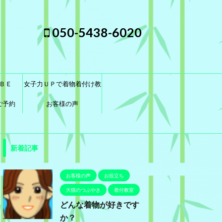
050-5438-6020
ＢＥ
女子力ＵＰで着物着付け教
ご予約
室に通おう！
お客様の声
新着記事
お客様の声
お役立ち
大猫のつぶやき
着付教室
どんな着物が好きです
か？