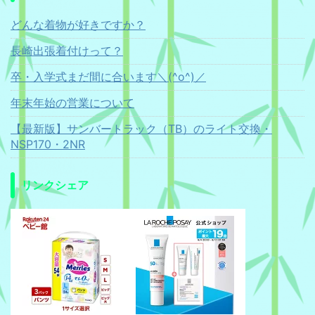
どんな着物が好きですか？
長崎出張着付けって？
卒・入学式まだ間に合います＼(^o^)／
年末年始の営業について
【最新版】サンバートラック（TB）のライト交換・
NSP170・2NR
リンクシェア