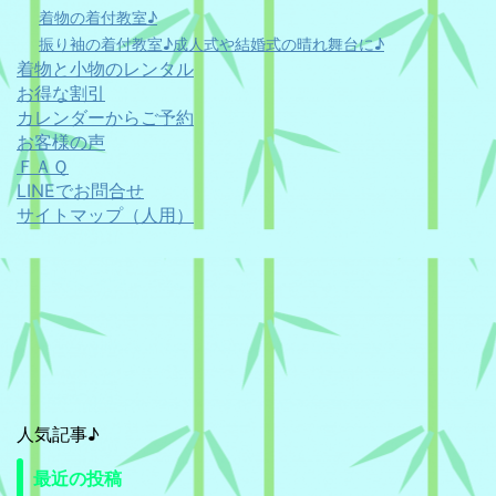
着物の着付教室♪
振り袖の着付教室♪成人式や結婚式の晴れ舞台に♪
着物と小物のレンタル
お得な割引
カレンダーからご予約
お客様の声
ＦＡＱ
LINEでお問合せ
サイトマップ（人用）
人気記事♪
最近の投稿