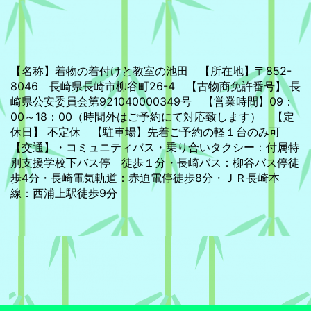
【名称】着物の着付けと教室の池田 【所在地】〒852-
8046 長崎県長崎市柳谷町26-4 【古物商免許番号】 長
崎県公安委員会第921040000349号 【営業時間】09：
00～18：00（時間外はご予約にて対応致します） 【定
休日】 不定休 【駐車場】先着ご予約の軽１台のみ可
【交通】・コミュニティバス・乗り合いタクシー：付属特
別支援学校下バス停 徒歩１分・長崎バス：柳谷バス停徒
歩4分・長崎電気軌道：赤迫電停徒歩8分・ＪＲ長崎本
線：西浦上駅徒歩9分