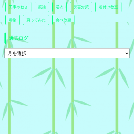
工事やねぇ
振袖
浴衣
災害対策
着付け教室
着物
買ってみた
食べ放題
過去ログ