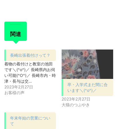
関連
長崎出張着付けって？
着物の着付けと教室の池田
です＼(^o^)／ 長崎県内お伺
い可能(^O^)／ 長崎市内・時
津・長与は交…
卒・入学式まだ間に合
2023年2月27日
います＼(^o^)／
お客様の声
2023年2月27日
大猫のつぶやき
年末年始の営業につい
て