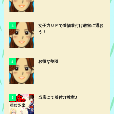
女子力ＵＰで着物着付け教室に通お
3
う！
お得な割引
4
当店にて着付け教室♪
5