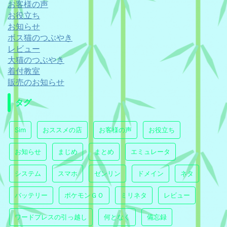
お客様の声
お役立ち
お知らせ
ボス猫のつぶやき
レビュー
大猫のつぶやき
着付教室
販売のお知らせ
タグ
Sim
おススメの店
お客様の声
お役立ち
お知らせ
まじめ
まとめ
エミュレータ
システム
スマホ
ゼンリン
ドメイン
ネタ
バッテリー
ポケモンＧＯ
ミリネタ
レビュー
ワードプレスの引っ越し
何となく
備忘録