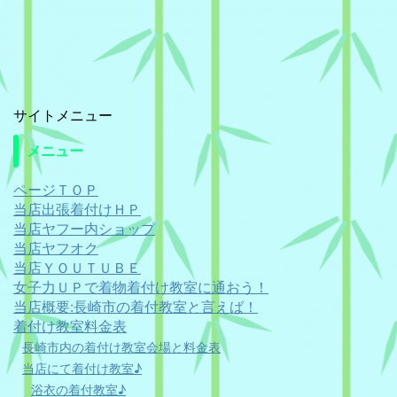
サイトメニュー
メニュー
ページＴＯＰ
当店出張着付けＨＰ
当店ヤフー内ショップ
当店ヤフオク
当店ＹＯＵＴＵＢＥ
女子力ＵＰで着物着付け教室に通おう！
当店概要:長崎市の着付教室と言えば！
着付け教室料金表
長崎市内の着付け教室会場と料金表
当店にて着付け教室♪
浴衣の着付教室♪