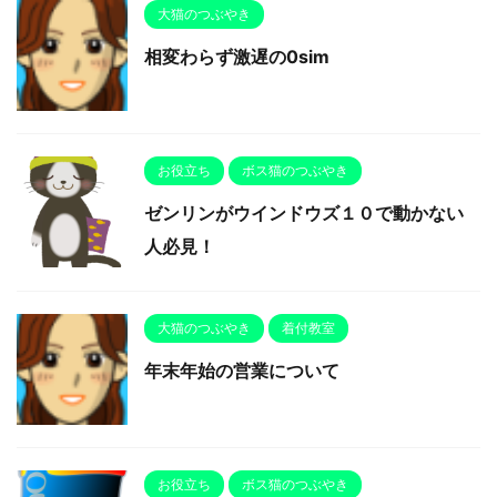
大猫のつぶやき
相変わらず激遅の0sim
お役立ち
ボス猫のつぶやき
ゼンリンがウインドウズ１０で動かない
人必見！
大猫のつぶやき
着付教室
年末年始の営業について
お役立ち
ボス猫のつぶやき