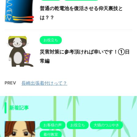
普通の乾電池を復活させる仰天裏技と
は？？
お役立ち
災害対策に参考頂ければ幸いです！①日
常編
PREV
長崎出張着付けって？
新着記事
お客様の声
お役立ち
大猫のつぶやき
着付教室