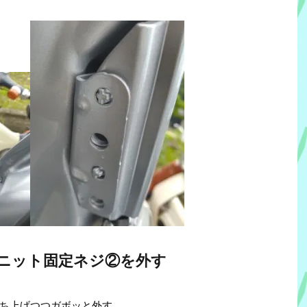
ニット固定ネジ②を外す
ち上げつつガボッと外す。