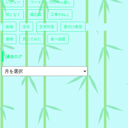
レビュー
ワードプレスの引っ越し
何となく
備忘録
工事やねぇ
振袖
浴衣
災害対策
着付け教室
着物
買ってみた
食べ放題
過去ログ