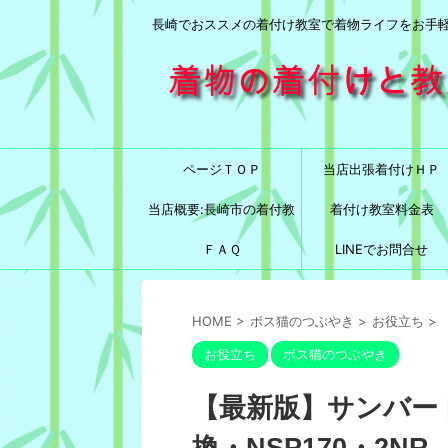
長崎でおススメの着付け教室で着物ライフをお手
ページＴＯＰ
当店出張着付けＨＰ
当店概要:長崎市の着付教
着付け教室料金表
室と言えば！
ＦＡＱ
LINEでお問合せ
HOME
>
ボス猫のつぶやき
>
お役立ち
>
お役立ち
ボス猫のつぶやき
【最新版】サンバー
換・NSP170・2NR