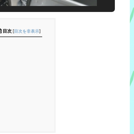
目次
[
目次を非表示
]