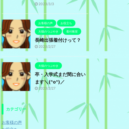
2023/3/3
お客様の声
お役立ち
大猫のつぶやき
着付教室
長崎出張着付けって？
2023/2/27
大猫のつぶやき
卒・入学式まだ間に合い
ます＼(^o^)／
2023/2/27
カテゴリー
お客様の声