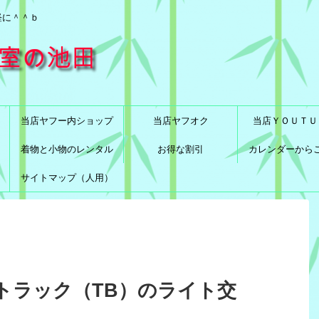
軽に＾＾ｂ
当店ヤフー内ショップ
当店ヤフオク
当店ＹＯＵＴＵ
着物と小物のレンタル
お得な割引
カレンダーから
サイトマップ（人用）
トラック（TB）のライト交