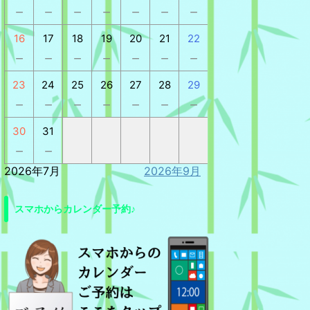
－
－
－
－
－
－
－
16
17
18
19
20
21
22
－
－
－
－
－
－
－
23
24
25
26
27
28
29
－
－
－
－
－
－
－
30
31
－
－
2026年7月
2026年9月
スマホからカレンダー予約♪