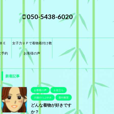
050-5438-6020
ＢＥ
女子力ＵＰで着物着付け教
ご予約
室に通おう！
お客様の声
新着記事
お客様の声
お役立ち
大猫のつぶやき
着付教室
どんな着物が好きです
か？