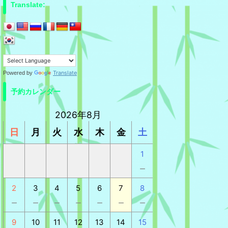
Translate:
Translate
Powered by
予約カレンダー
2026年8月
日
月
火
水
木
金
土
1
－
2
3
4
5
6
7
8
－
－
－
－
－
－
－
9
10
11
12
13
14
15