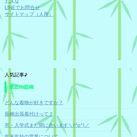
ＦＡＱ
LINEでお問合せ
サイトマップ（人用）
人気記事♪
最近の投稿
どんな着物が好きですか？
長崎出張着付けって？
卒・入学式まだ間に合います＼(^o^)／
年末年始の営業について