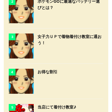
ポケモンGOに最適なバッテリー選
2
びとは？
女子力ＵＰで着物着付け教室に通お
3
う！
お得な割引
4
当店にて着付け教室♪
5