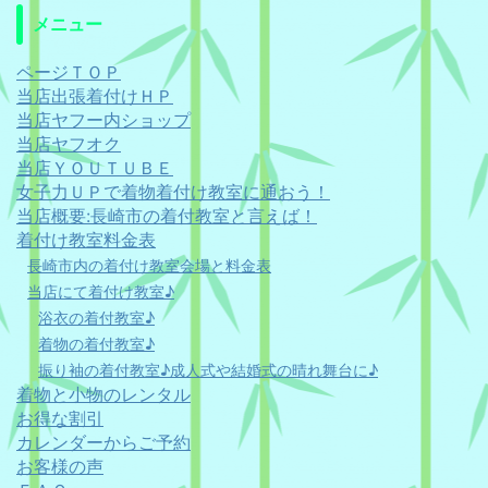
メニュー
ページＴＯＰ
当店出張着付けＨＰ
当店ヤフー内ショップ
当店ヤフオク
当店ＹＯＵＴＵＢＥ
女子力ＵＰで着物着付け教室に通おう！
当店概要:長崎市の着付教室と言えば！
着付け教室料金表
長崎市内の着付け教室会場と料金表
当店にて着付け教室♪
浴衣の着付教室♪
着物の着付教室♪
振り袖の着付教室♪成人式や結婚式の晴れ舞台に♪
着物と小物のレンタル
お得な割引
カレンダーからご予約
お客様の声