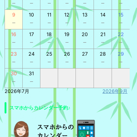
－
－
－
－
－
－
－
9
10
11
12
13
14
15
－
－
－
－
－
－
－
16
17
18
19
20
21
22
－
－
－
－
－
－
－
23
24
25
26
27
28
29
－
－
－
－
－
－
－
30
31
－
－
2026年7月
2026年9月
スマホからカレンダー予約♪