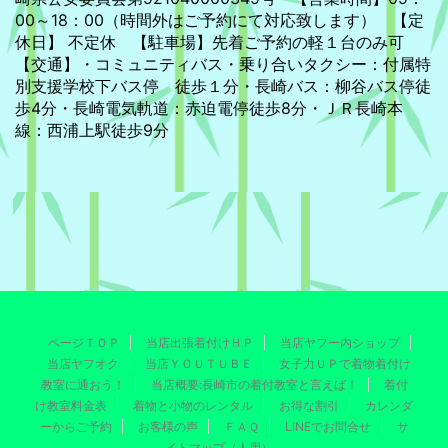
00～18：00（時間外はご予約にて対応致します） 【定
休日】 不定休 【駐車場】先着ご予約の軽１台のみ可
【交通】・コミュニティバス・乗り合いタクシー：付属特
別支援学校下バス停 徒歩１分・長崎バス：柳谷バス停徒
歩4分・長崎電気軌道：赤迫電停徒歩8分・ＪＲ長崎本
線：西浦上駅徒歩9分
ページＴＯＰ
当店出張着付けＨＰ
当店ヤフー内ショップ
当店ヤフオク
当店ＹＯＵＴＵＢＥ
女子力ＵＰで着物着付け
教室に通おう！
当店概要:長崎市の着付教室と言えば！
着付
け教室料金表
着物と小物のレンタル
お得な割引
カレンダ
ーからご予約
お客様の声
ＦＡＱ
LINEでお問合せ
サ
イトマップ（人用）