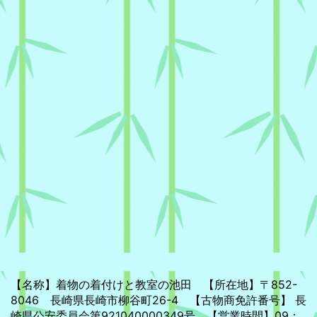
【名称】着物の着付けと教室の池田 【所在地】〒852-
8046 長崎県長崎市柳谷町26-4 【古物商免許番号】 長
崎県公安委員会第921040000349号 【営業時間】09：