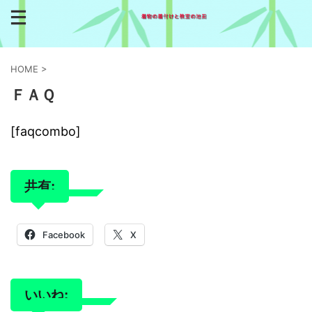
HOME
>
ＦＡＱ
[faqcombo]
共有:
Facebook
X
いいね: