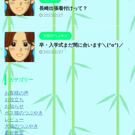
長崎出張着付けって？
2023/2/27
大猫のつぶやき
卒・入学式まだ間に合います＼(^o^)／
2023/2/27
カテゴリー
お客様の声
お役立ち
お知らせ
ボス猫のつぶやき
レビュー
大猫のつぶやき
着付教室