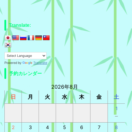
Translate:
Translate
Powered by
予約カレンダー
2026年8月
日
月
火
水
木
金
土
1
－
2
3
4
5
6
7
8