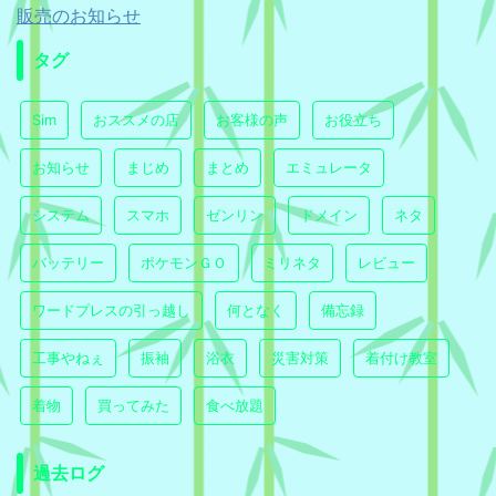
販売のお知らせ
タグ
Sim
おススメの店
お客様の声
お役立ち
お知らせ
まじめ
まとめ
エミュレータ
システム
スマホ
ゼンリン
ドメイン
ネタ
バッテリー
ポケモンＧＯ
ミリネタ
レビュー
ワードプレスの引っ越し
何となく
備忘録
工事やねぇ
振袖
浴衣
災害対策
着付け教室
着物
買ってみた
食べ放題
過去ログ